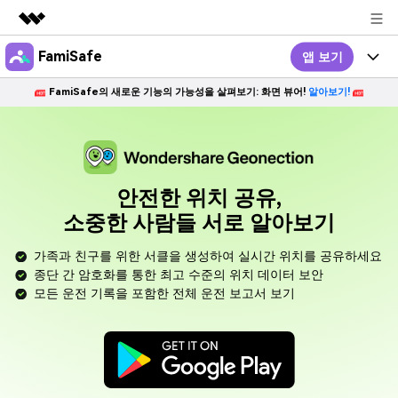
FamiSafe
앱 보기
주요 제품
AIGC 크리에이티비티
FamiSafe의 새로운 기능의 가능성을 살펴보기: 화면 뷰어!
알아보기!
프로그램
비즈니스
유틸리티
개요
기능
회사 소개
FamiSafe
솔루션
한드폰 관리
개요
뉴스룸
자녀의 디지털 생활 보호하기
안전한 위치 공유,
소중한 사람들 서로 알아보기
콘텐츠 안전
관련 주제
무료 체험하기
플랜 및 가격
Sign In
앱 보기
가족과 친구를 위한 서클을 생성하여 실시간 위치를 공유하세요
위치 서비스
FamiSafe 가이드
종단 간 암호화를 통한 최고 수준의 위치 데이터 보안
도움말 센터
모든 운전 기록을 포함한 전체 운전 보고서 보기
리뷰
찾다
FamiSafe for School
학교와 학부모 연계하기
무료 체험하기