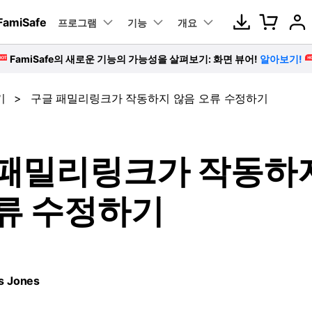
FamiSafe
뉴스룸
플랜 및 가격
품
비즈니스
프로그램
회사 소개
기능
개요
회사 소개
FamiSafe의 새로운 기능의 가능성을 살펴보기: 화면 뷰어!
알아보기!
원더쉐어의 스토리
FamiSafe 가이드
리뷰
램 제품
마인드맵 및 다이어그램
PDF 제품
동영상
콘텐츠 안전
위치
기
>
구글 패밀리링크가 작동하지 않음 오류 수정하기
FamiSafe for
채용 정보
EdrawMind
PDFelement
Filmor
사용자 가이드
학부모
School
PDF 제작 및 편집
 보
을 차
의심스러운 사진 감지
위치
문의하기
EdrawMax
UniCon
학교와 학부모 연계하
도큐먼트 클라우드
영상 가이드
 패밀리링크가 작동하
클라우드 기반 파일 관리
기
의심스러운 텍스트 모니터링
운전
DemoC
털 웰
FAQ
PDFelement Online
무료 체험하기
YouTube 자녀 보호
SO
무료 온라인 PDF 도구
류 수정하기
HiPDF
간 제
틱톡 사용 기록
무료 올인원 온라인 PDF 도구
웹 사이트 필터링
모든 제품 알아보기
s Jones
인터넷 방문 기록