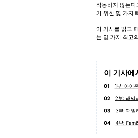
작동하지 않는다고
기 위한 몇 가지
이 기사를 읽고 
는 몇 가지 최고
이 기사에
01
1부: 아
02
2부: 패
03
3부: 패
04
4부: Fa