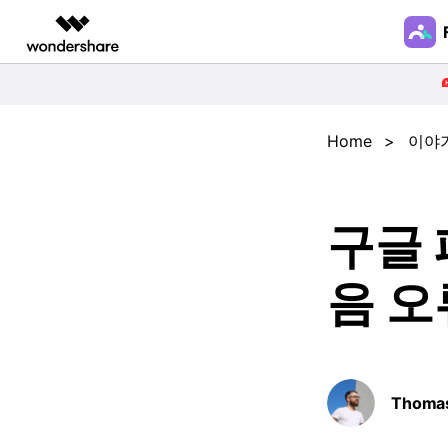
주요 제
AIGC 크리에이티비티
솔루션
동영상 크리에이티비티
PDF 솔루션
마인드맵 및 다이어그
라이즈
관련 주제
한드폰 관리
Home
>
이야
FamiSafe
Filmora
PDFelement
EdrawMax
쉽고 재미있는 영상 편집
순서도 프로그램
자녀의 디지털 생활
핸드폰 사용 시
통화 및 메시지
유튜브 영상
NEW
호하기
간 관리
단하는 방법
UniConverter
EdrawMind
구글
올인원 미디어 툴박스
마인드맵 프로그램
스크린 타임
NEW
아이폰 사용 시
갤럭시 디지
DemoCreator
간 제한
빙 설치 방법
무료 체험하기
화면 뷰어
강력한 화면 녹화
NEW
음 오
Media.io
아이폰 메시지
틱톡 사용 시
앱 차단
AI 동영상, 이미지, 음악 생성기
모니터링
한 방법
원격 실시간 녹음
NEW
아이폰 자녀 관
Thoma
리하는 방법
핸드폰 활동 보고