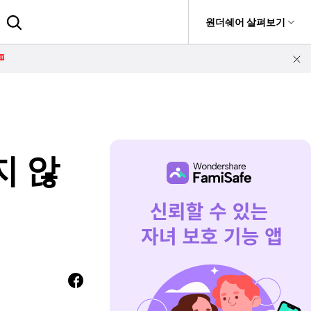
도움말 센터
원더쉐어 살펴보기
유틸리티
원더쉐어 소개
 크리에이티비티
유틸리티 제품
유틸리티
비즈니스
 서비스
Geonection
a
Recoverit
Dr.Fone
회사 소개
 리뷰
데이터 복구
위치 추적과 위치 공
 추적
유하기
verter
Recoverit
뉴스룸
Repairit
지 않
앱 보기
손상된 동영상, 사진 등 복구
 기록
reator
플랜 및 가격
Dr.Fone
무료 체험하기
S 알림
모바일 기기 관리
NEW
도움말 센터
FamiSafe
자녀 보호 앱